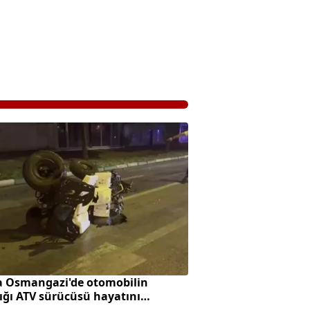
a Osmangazi'de otomobilin
ığı ATV sürücüsü hayatını
tti