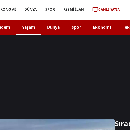
CANLI YAYIN
EKONOMİ
DÜNYA
SPOR
RESMİ İLAN
ndem
Yaşam
Dünya
Spor
Ekonomi
Tek
Sıra