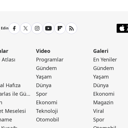
p Edin
lar
Video
Galeri
Atlası
Programlar
En Yeniler
Gündem
Gündem
Yaşam
Yaşam
l Hafıza
Dünya
Dünya
Canan Barlas ile Gündem
Spor
Ekonomi
n
Ekonomi
Magazin
t Meselesi
Teknoloji
Viral
tname
Otomobil
Spor
 Kuşağı
Otomobil