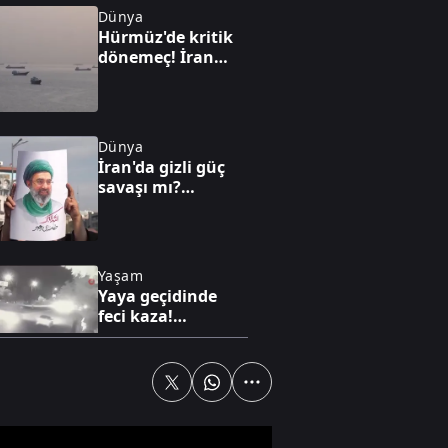
Dünya
Hürmüz'de kritik
dönemeç! İran
taviz mi verdi? A
Haber’de çarpıcı
analiz
Dünya
İran'da gizli güç
savaşı mı?
Hamaney ile
Pezeşkiyan’ın sır
görüşmesi
Yaşam
Yaya geçidinde
feci kaza!
Karşıdan karşıya
geçmek isterken
can verdi!
Gündem
Bakan Bayraktar
A Haber’de!