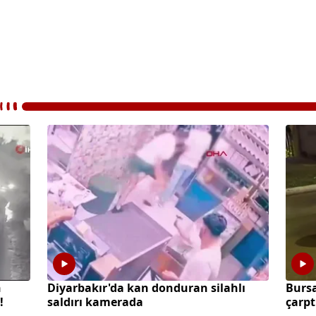
n
Diyarbakır'da kan donduran silahlı
Burs
!
saldırı kamerada
çarpt
kaybe