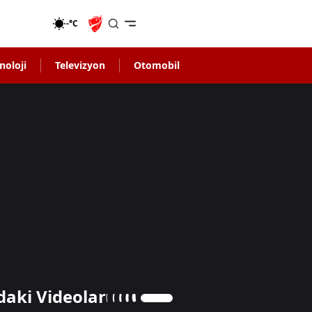
-°C
noloji
Televizyon
Otomobil
daki Videolar