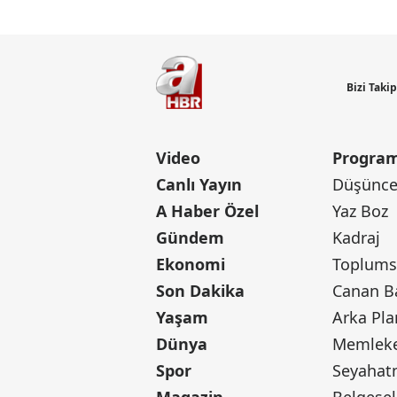
Bizi Taki
Video
Program
Canlı Yayın
Düşünce 
A Haber Özel
Yaz Boz
Gündem
Kadraj
Ekonomi
Toplumsa
Son Dakika
Yaşam
Arka Pla
Dünya
Memleke
Spor
Seyaha
Magazin
Belgesel