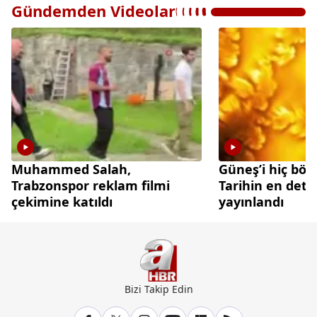
Gündemden Videolar
Muhammed Salah,
Güneş’i hiç böy
Trabzonspor reklam filmi
Tarihin en deta
çekimine katıldı
yayınlandı
Bizi Takip Edin