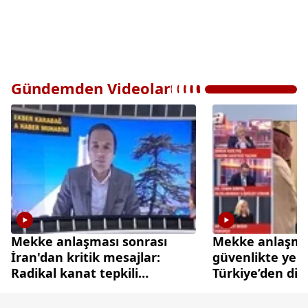
Gündemden Videolar
Mekke anlaşması sonrası
Mekke anlaşmas
İran'dan kritik mesajlar:
güvenlikte yen
Radikal kanat tepkili
Türkiye’den di
diplomasi cephesi temkinli
caydırıcılık ham