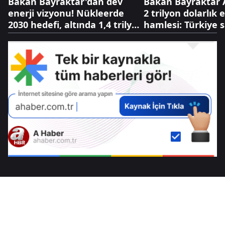
Bakan Bayraktar'dan dev
Bakan Bayraktar 
enerji vizyonu! Nükleerde
2 trilyon dolarlık 
2030 hedefi, altında 1,4 trilyon
hamlesi: Türkiye 
dolarlık hazine
oyunu değiştiriyo