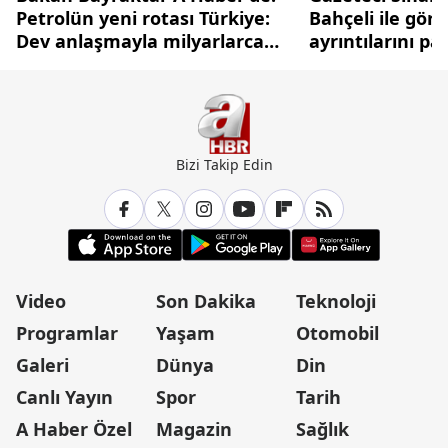
Petrolün yeni rotası Türkiye:
Bahçeli ile gör
Dev anlaşmayla milyarlarca
ayrıntılarını pa
dolarlık hamle
Bizi Takip Edin
Video
Son Dakika
Teknoloji
Programlar
Yaşam
Otomobil
Galeri
Dünya
Din
Canlı Yayın
Spor
Tarih
A Haber Özel
Magazin
Sağlık