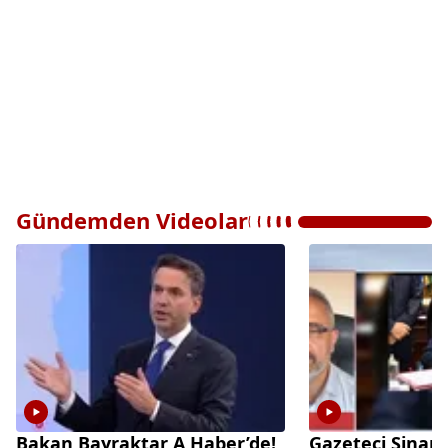
Gündemden Videolar
Bakan Bayraktar A Haber’de!
Gazeteci Sinan