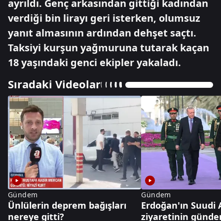
ayrıldı. Genç arkasından gittiği kadından
verdiği bin lirayı geri isterken, olumsuz
yanıt almasının ardından dehşet saçtı.
Taksiyi kurşun yağmuruna tutarak kaçan
18 yaşındaki genci ekipler yakaladı.
Sıradaki Videolar
Gündem
Gündem
Ünlülerin deprem bağışları
Erdoğan'ın Suudi 
nereye gitti?
ziyaretinin günd