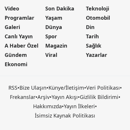
Video
Son Dakika
Teknoloji
Programlar
Yaşam
Otomobil
Galeri
Dünya
Din
Canlı Yayın
Spor
Tarih
A Haber Özel
Magazin
Sağlık
Gündem
Viral
Yazarlar
Ekonomi
RSS
•
Bize Ulaşın
•
Künye/İletişim
•
Veri Politikası
•
Frekanslar
•
Arşiv
•
Yayın Akışı
•
Gizlilik Bildirimi
•
Hakkımızda
•
Yayın İlkeleri
•
İsimsiz Kaynak Politikası