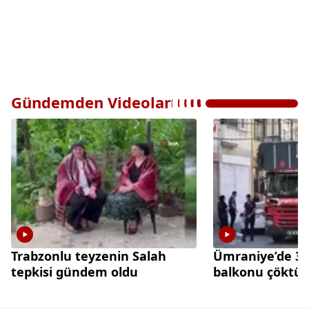
Gündemden Videolar
Trabzonlu teyzenin Salah
Ümraniye’de 3 k
tepkisi gündem oldu
balkonu çöktü