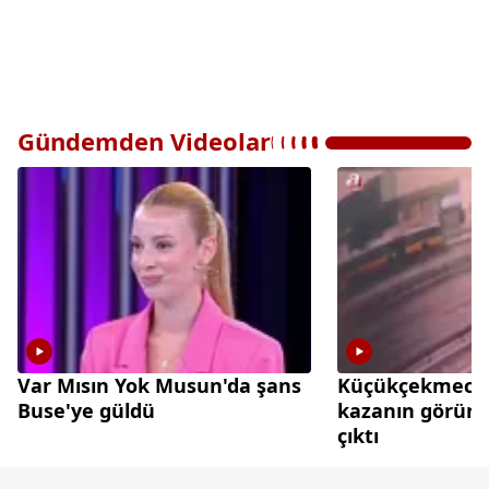
Gündemden Videolar
Var Mısın Yok Musun'da şans
Küçükçekmece'd
Buse'ye güldü
kazanın görünt
çıktı