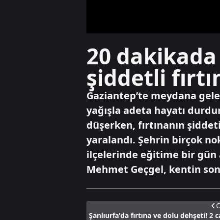
20 dakikada 
şiddetli fırtı
Gaziantep’te meydana gelen
yağışla adeta hayatı durdu
düşerken, fırtınanın şiddet
yaralandı. Şehrin birçok no
ilçelerinde eğitime bir gün
Mehmet Geçgel, kentin son 
Ö
Şanlıurfa'da fırtına ve dolu dehşeti! 2 