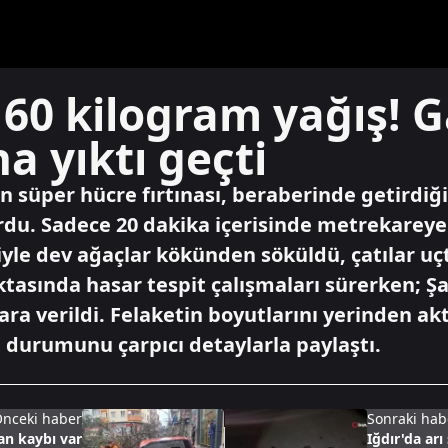
60 kilogram yağış! G
na yıktı geçti
 süper hücre fırtınası, beraberinde getirdi
rdu. Sadece 20 dakika içerisinde metrekareye
iyle dev ağaçlar kökünden söküldü, çatılar uç
ktasında hasar tespit çalışmaları sürerken; Ş
 ara verildi. Felaketin boyutlarını yerinden 
durumunu çarpıcı detaylarla paylaştı.
nceki haber
Sonraki hab
can kaybı var
Iğdır'da arı