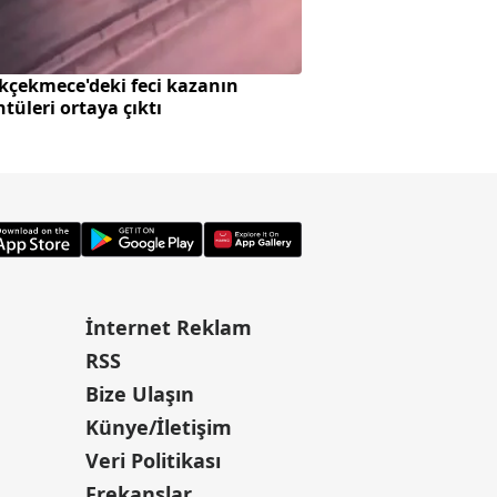
kçekmece'deki feci kazanın
MUHAMMED SALAH 
tüleri ortaya çıktı
İnternet Reklam
RSS
Bize Ulaşın
Künye/İletişim
Veri Politikası
Frekanslar