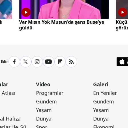
lı
Var Mısın Yok Musun'da şans Buse'ye
Küçü
güldü
görün
p Edin
lar
Video
Galeri
Atlası
Programlar
En Yeniler
Gündem
Gündem
Yaşam
Yaşam
l Hafıza
Dünya
Dünya
Canan Barlas ile Gündem
Spor
Ekonomi