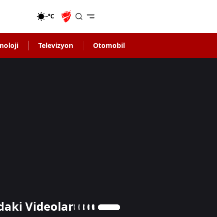
-°C
noloji
Televizyon
Otomobil
daki Videolar