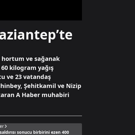
iptali skandalı!
Gündem
aziantep’te
Çelik: "Üçüncü göz
diye bir şey yok,
sadece milli göz
vardır"
ği hortum ve sağanak
Spor
 60 kilogram yağış
Dünya yıldızı
tu ve 23 vatandaş
Salah Trabzon'da
ahinbey, Şehitkamil ve Nizip
aktaran A Haber muhabiri
er
 saldırısı sonucu birbirini ezen 400