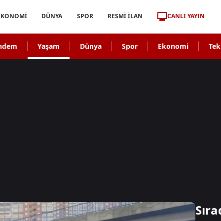
CANLI YAYIN
EKONOMİ
DÜNYA
SPOR
RESMİ İLAN
ndem
Yaşam
Dünya
Spor
Ekonomi
Tek
Sıra