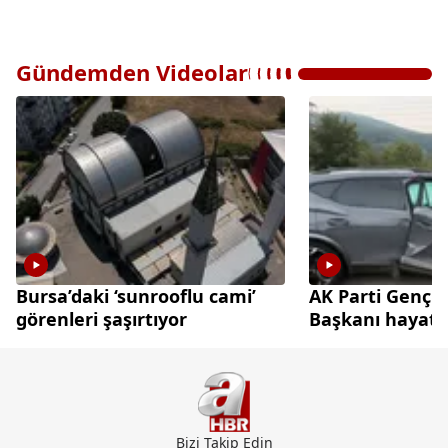
Gündemden Videolar
Bursa’daki ‘sunrooflu cami’
AK Parti Gençl
görenleri şaşırtıyor
Başkanı hayatın
Bizi Takip Edin