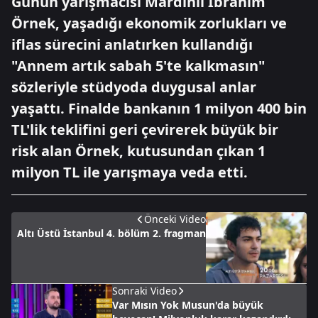
Günün yarışmacısı Mardinli İbrahim
Örnek, yaşadığı ekonomik zorlukları ve
iflas sürecini anlatırken kullandığı
"Annem artık sabah 5'te kalkmasın"
sözleriyle stüdyoda duygusal anlar
yaşattı. Finalde bankanın 1 milyon 400 bin
TL'lik teklifini geri çevirerek büyük bir
risk alan Örnek, kutusundan çıkan 1
milyon TL ile yarışmaya veda etti.
Önceki Video
Altı Üstü İstanbul 4. bölüm 2. fragman
Sonraki Video
Var Mısın Yok Musun'da büyük