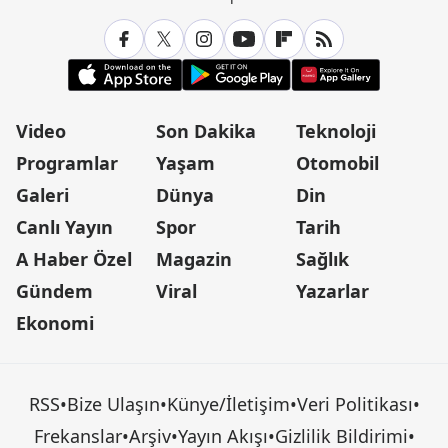
Video
Son Dakika
Teknoloji
Programlar
Yaşam
Otomobil
Galeri
Dünya
Din
Canlı Yayın
Spor
Tarih
A Haber Özel
Magazin
Sağlık
Gündem
Viral
Yazarlar
Ekonomi
RSS
•
Bize Ulaşın
•
Künye/İletişim
•
Veri Politikası
•
Frekanslar
•
Arşiv
•
Yayın Akışı
•
Gizlilik Bildirimi
•