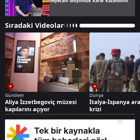
heyecan! Milyonluk karar kazandırdı
Sıradaki Videolar
Gündem
Dünya
Aliya İzzetbegoviç müzesi
İtalya-İspanya ar
kapılarını açıyor
krizi