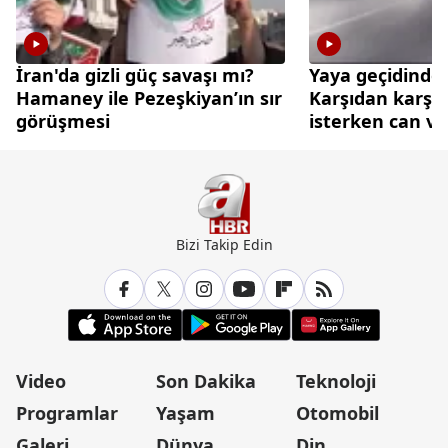
İran'da gizli güç savaşı mı?
Yaya geçidinde 
Hamaney ile Pezeşkiyan’ın sır
Karşıdan karşı
görüşmesi
isterken can ve
Bizi Takip Edin
Video
Son Dakika
Teknoloji
Programlar
Yaşam
Otomobil
Galeri
Dünya
Din