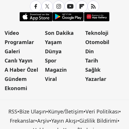
Video
Son Dakika
Teknoloji
Programlar
Yaşam
Otomobil
Galeri
Dünya
Din
Canlı Yayın
Spor
Tarih
A Haber Özel
Magazin
Sağlık
Gündem
Viral
Yazarlar
Ekonomi
RSS
•
Bize Ulaşın
•
Künye/İletişim
•
Veri Politikası
•
Frekanslar
•
Arşiv
•
Yayın Akışı
•
Gizlilik Bildirimi
•