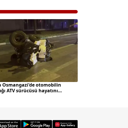
a Osmangazi'de otomobilin
ığı ATV sürücüsü hayatını
tti