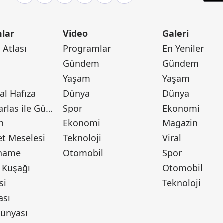
lar
Video
Galeri
Atlası
Programlar
En Yeniler
Gündem
Gündem
Yaşam
Yaşam
l Hafıza
Dünya
Dünya
Canan Barlas ile Gündem
Spor
Ekonomi
n
Ekonomi
Magazin
t Meselesi
Teknoloji
Viral
tname
Otomobil
Spor
 Kuşağı
Otomobil
si
Teknoloji
ası
ünyası