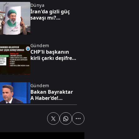
Dünya
İran'da gizli güç
savaşı mı?
Hamaney ile
Pezeşkiyan’ın sır
görüşmesi
Gündem
CHP'li başkanın
kirli çarkı deşifre
oldu: "Ben
yürüyen parayım
bebeğim!”
Gündem
Bakan Bayraktar
A Haber’de!
Karadeniz'de yeni
enerji hamlesi:
Türkiye
Bulgaristan'da
Dünya
sahaya iniyor
Hürmüz'de kritik
dönemeç! İran