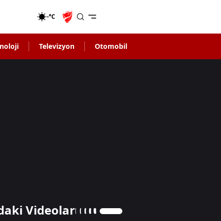
-°C
noloji
Televizyon
Otomobil
daki Videolar