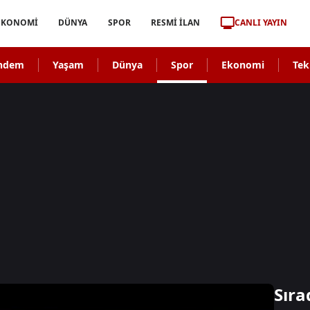
CANLI YAYIN
EKONOMİ
DÜNYA
SPOR
RESMİ İLAN
ndem
Yaşam
Dünya
Spor
Ekonomi
Tek
Sıra