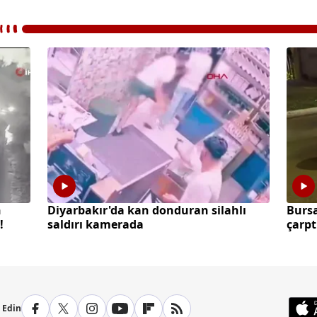
n
Diyarbakır'da kan donduran silahlı
Burs
!
saldırı kamerada
çarpt
kaybe
p Edin