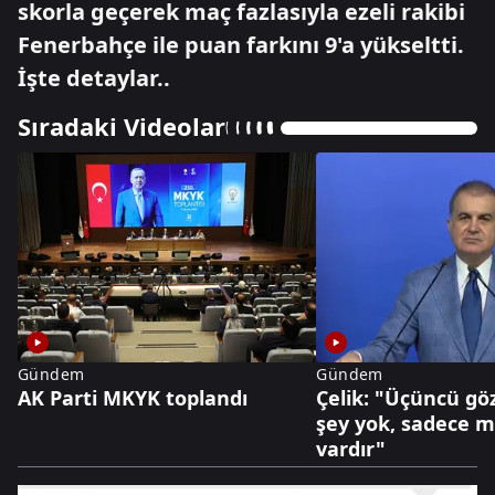
skorla geçerek maç fazlasıyla ezeli rakibi
Fenerbahçe ile puan farkını 9'a yükseltti.
İşte detaylar..
Sıradaki Videolar
Gündem
Gündem
AK Parti MKYK toplandı
Çelik: "Üçüncü göz
şey yok, sadece mi
vardır"