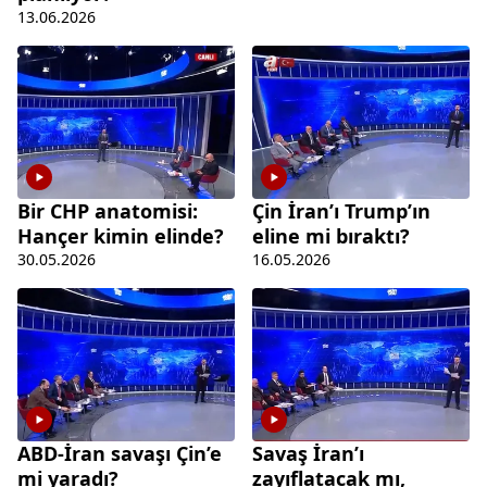
13.06.2026
Bir CHP anatomisi:
Çin İran’ı Trump’ın
Hançer kimin elinde?
eline mi bıraktı?
30.05.2026
16.05.2026
ABD-İran savaşı Çin’e
Savaş İran’ı
mi yaradı?
zayıflatacak mı,