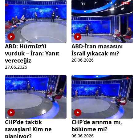
ABD: Hürmüz’ü
ABD-İran masasını
vurduk – İran: Yanıt
İsrail yıkacak mı?
vereceğiz
20.06.2026
27.06.2026
CHP’de taktik
CHP’de arınma mı,
savaşları! Kim ne
bölünme mi?
planlıyor?
06.06.2026