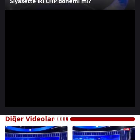
Siyasette iki CHP dönemi mi?
Diğer Videolar