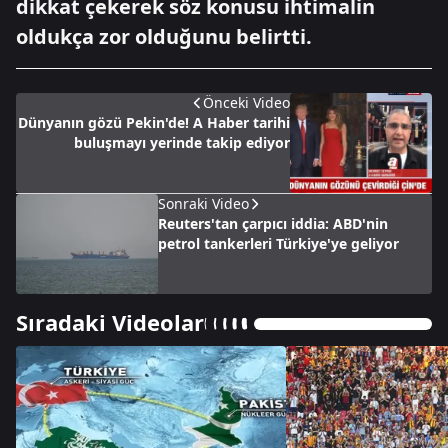
dikkat çekerek söz konusu ihtimalin
oldukça zor olduğunu belirtti.
Önceki Video
Dünyanın gözü Pekin'de! A Haber tarihi
buluşmayı yerinde takip ediyor
Sonraki Video
Reuters'tan çarpıcı iddia: ABD'nin
petrol tankerleri Türkiye'ye geliyor
Sıradaki Videolar