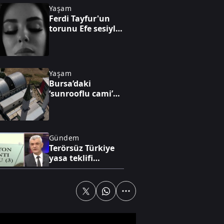
Yaşam
Ferdi Tayfur'un
torunu Efe sesiyle
dikkat çekti
Yaşam
Bursa’daki
‘sunrooflu cami’
görenleri
şaşırtıyor
Gündem
Terörsüz Türkiye
yasa teklifi
komisyonundan
geçti
Dünya
Mekke Anlaşması
Atina’da yakın