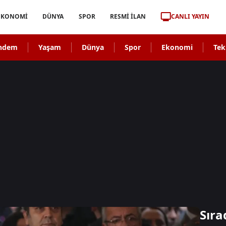
CANLI YAYIN
EKONOMİ
DÜNYA
SPOR
RESMİ İLAN
ndem
Yaşam
Dünya
Spor
Ekonomi
Tek
Sıra