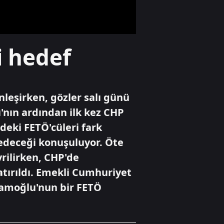
takipte
Gündem
i hedef
Altın fiyatları
neden yükseliyor?
leşirken, gözler salı günü
Gündem
'nın ardından ilk kez CHP
Millî Dayanışma
deki FETÖ'cüleri fark
Kanun Teklifi
komisyondan
a edeceği konuşuluyor. Öte
geçti
rilirken, CHP'de
ırıldı. Emekli Cumhuriyet
amoğlu'nun bir FETÖ