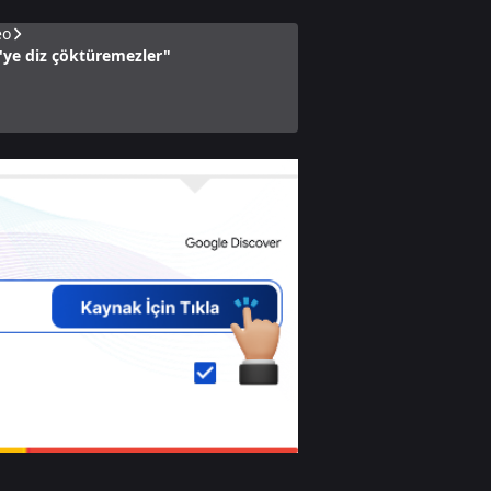
eo
'ye diz çöktüremezler"