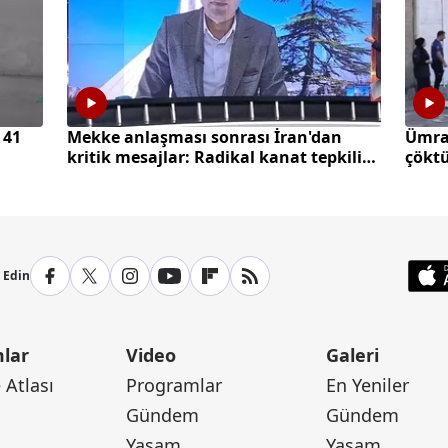
 41
Mekke anlaşması sonrası İran'dan
Ümran
kritik mesajlar: Radikal kanat tepkili
çökt
diplomasi cephesi temkinli
p Edin
lar
Video
Galeri
Atlası
Programlar
En Yeniler
Gündem
Gündem
Yaşam
Yaşam