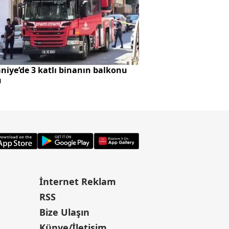
iye’de 3 katlı binanın balkonu
İstanbul'da gece dö
ü
İnternet Reklam
RSS
Bize Ulaşın
Künye/İletişim