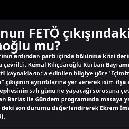
'nun FETÖ çıkışındak
oğlu mu?
nın ardından parti içinde bölünme krizi derin
a çevrildi. Kemal Kılıçdaroğlu Kurban Bayramı
i kaynaklarında edinilen bilgiye göre "İçimiz
" çıkışının ayrıntılarına yer vererek isim ifş
ephesinin salı günü ne yapacağı sorusuna çev
an Barlas ile Gündem programında masaya yat
'deki son durumu değerlendirerek Ekrem İm
i.