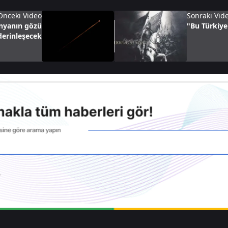
Önceki Video
Sonraki Vid
ünyanın gözü
"Bu Türkiye
derinleşecek