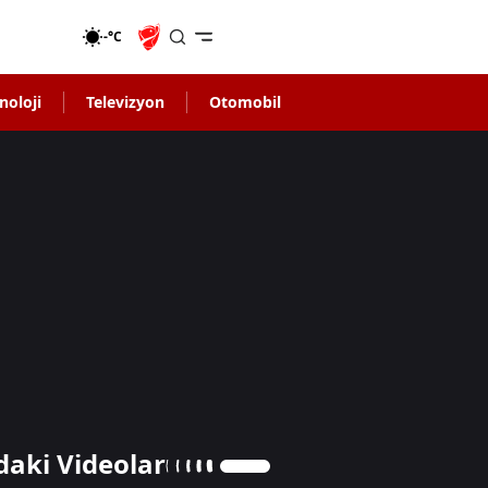
-°C
noloji
Televizyon
Otomobil
daki Videolar