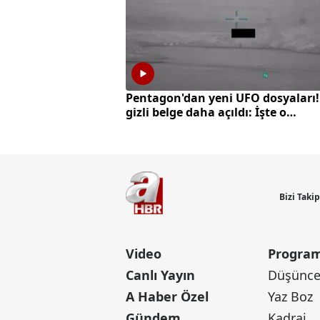
Pentagon'dan yeni UFO dosyaları!
gizli belge daha açıldı: İşte o
görüntüler
Bizi Taki
Video
Program
Canlı Yayın
Düşünce 
A Haber Özel
Yaz Boz
Gündem
Kadraj