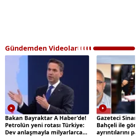
Gündemden Videolar
Bakan Bayraktar A Haber’de!
Gazeteci Sinan
Petrolün yeni rotası Türkiye:
Bahçeli ile gör
Dev anlaşmayla milyarlarca
ayrıntılarını pa
dolarlık hamle