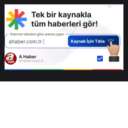
Türk gazında
dolarlık hazine