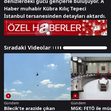
denizlerdeki gücü gençlerle buluşuyor. A
Haber muhabir Kübra Kılıç Tepeci
İstanbul tersanesinden detayları aktardı.
Sıradaki Videolar
Gündem
Gündem
Bilecik'te arazide çıkan
MGK: FETÖ ile mü