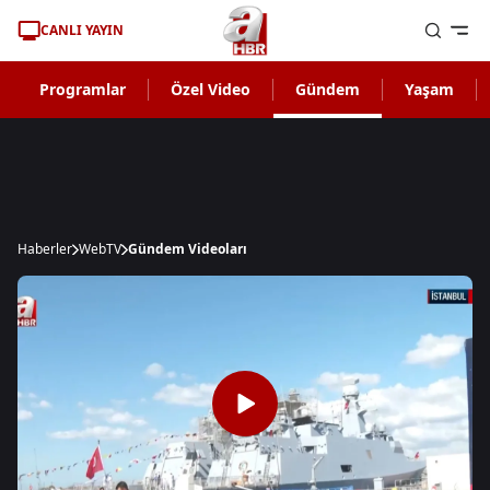
CANLI YAYIN
Programlar
Özel Video
Gündem
Yaşam
Haberler
WebTV
Gündem Videoları