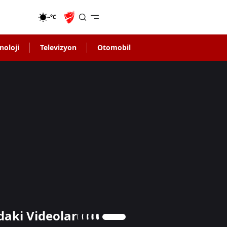
-°C
noloji
Televizyon
Otomobil
daki Videolar