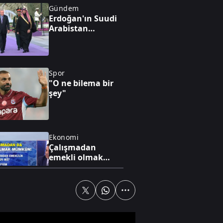
Gündem
Erdoğan'ın Suudi
Arabistan
ziyaretinin
gündeminde ne
var?
Spor
"O ne bilema bir
şey"
Ekonomi
Çalışmadan
emekli olmak
mümkün mü?
Gündem
12 maddelik yasa
teklifi Meclis