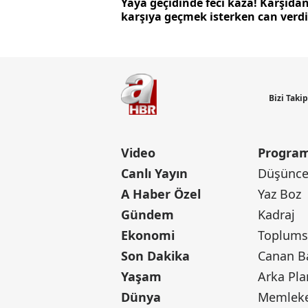
Yaya geçidinde feci kaza! Karşıda
karşıya geçmek isterken can verdi
Bizi Taki
Video
Program
Canlı Yayın
Düşünce 
A Haber Özel
Yaz Boz
Gündem
Kadraj
Ekonomi
Toplumsa
Son Dakika
Yaşam
Arka Pla
Dünya
Memleke