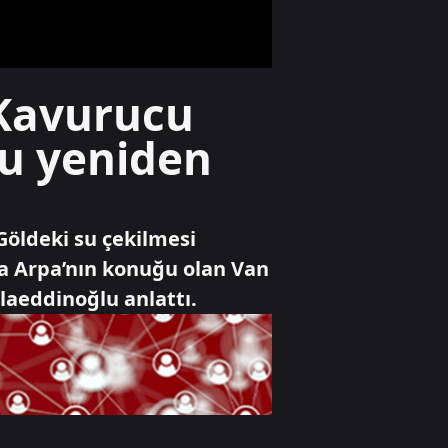
gündeminde
Ekonomi
 Kavurucu
Altın fiyatlarında
sürpriz savaş
su yeniden
fiyatlaması
Gündem
Göldeki su çekilmesi
Ünlülerin deprem
bağışları nereye
ra Arpa’nın konuğu olan Van
gitti?
laeddinoğlu anlattı.