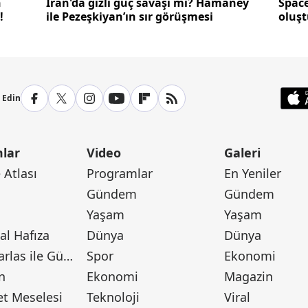
n
İran'da gizli güç savaşı mı? Hamaney
Space
!
ile Pezeşkiyan’ın sır görüşmesi
oluş
p Edin
lar
Video
Galeri
Atlası
Programlar
En Yeniler
Gündem
Gündem
Yaşam
Yaşam
l Hafıza
Dünya
Dünya
Canan Barlas ile Gündem
Spor
Ekonomi
n
Ekonomi
Magazin
t Meselesi
Teknoloji
Viral