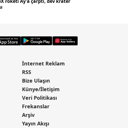
X roketi Ay'a çarptı, dev krater
Süreç yasasında h
tu
alıyor?
İnternet Reklam
RSS
Bize Ulaşın
Künye/İletişim
Veri Politikası
Frekanslar
Arşiv
Yayın Akışı