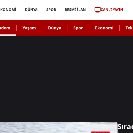
CANLI YAYIN
EKONOMİ
DÜNYA
SPOR
RESMİ İLAN
ndem
Yaşam
Dünya
Spor
Ekonomi
Tek
Sıra