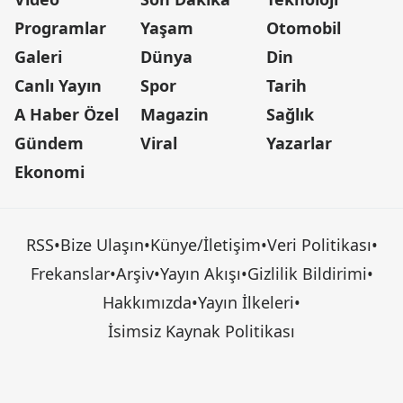
Programlar
Yaşam
Otomobil
Galeri
Dünya
Din
Canlı Yayın
Spor
Tarih
A Haber Özel
Magazin
Sağlık
Gündem
Viral
Yazarlar
Ekonomi
RSS
•
Bize Ulaşın
•
Künye/İletişim
•
Veri Politikası
•
Frekanslar
•
Arşiv
•
Yayın Akışı
•
Gizlilik Bildirimi
•
Hakkımızda
•
Yayın İlkeleri
•
İsimsiz Kaynak Politikası