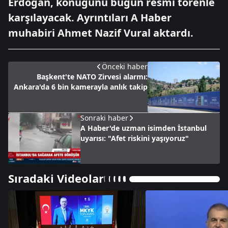
Erdoğan, konuğunu bugün resmî törenle
karşılayacak. Ayrıntıları A Haber
muhabiri Ahmet Nazif Vural aktardı.
Önceki haber
Başkent'te NATO Zirvesi alarmı:
Ankara'da 6 bin kamerayla anlık takip
Sonraki haber
A Haber'de uzman isimden İstanbul
uyarısı: "Afet riskini yaşıyoruz"
Sıradaki Videolar