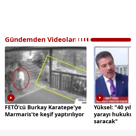
Gündemden Videolar
FETÖ'cü Burkay Karatepe'ye
Yüksel: "40 yıl
Marmaris'te keşif yaptırılıyor
yarayı hukukun ş
saracak"