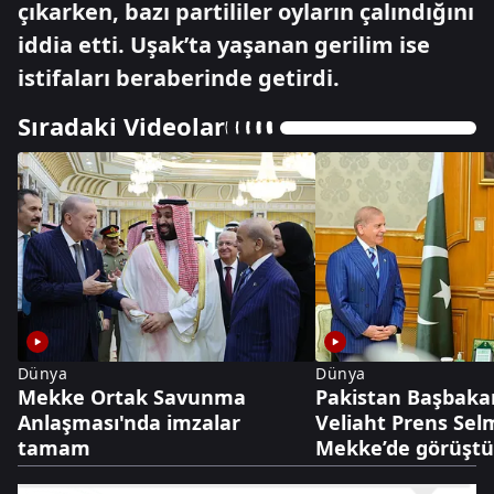
çıkarken, bazı partililer oyların çalındığını
iddia etti. Uşak’ta yaşanan gerilim ise
istifaları beraberinde getirdi.
Sıradaki Videolar
Dünya
Dünya
Mekke Ortak Savunma
Pakistan Başbakanı
Anlaşması'nda imzalar
Veliaht Prens Se
tamam
Mekke’de görüşt