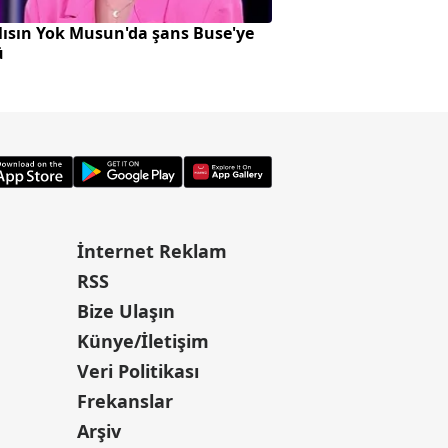
ısın Yok Musun'da şans Buse'ye
Küçükçekmece'deki
ü
görüntüleri ortaya 
İnternet Reklam
RSS
Bize Ulaşın
Künye/İletişim
Veri Politikası
Frekanslar
Arşiv