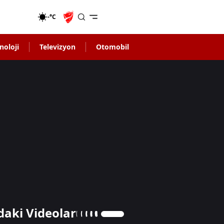
-°C
noloji
Televizyon
Otomobil
daki Videolar