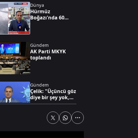
Dünya
Hürmüz
Boğazı'nda 60
günlük geçici
anlaşma
Gündem
AK Parti MKYK
toplandı
Gündem
Çelik: "Üçüncü göz
diye bir şey yok,
sadece milli göz
vardır"
Ekonomi
Ateşkes beklentisi
piyasaları