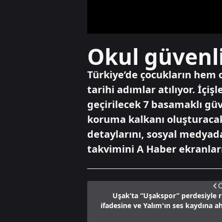
Okul güvenl
Türkiye’de çocukların hem 
tarihi adımlar atılıyor. İçiş
geçirilecek 7 basamaklı güv
koruma kalkanı oluşturaca
detaylarını, sosyal medyad
takvimini A Haber ekranlar
Ö
Uşak’ta “Uşakspor” perdesiyle r
ifadesine ve Yalım'ın ses kaydına a