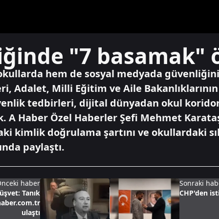
iğinde "7 basamak" 
okullarda hem de sosyal medyada güvenliğini
leri, Adalet, Milli Eğitim ve Aile Bakanlıkların
enlik tedbirleri, dijital dünyadan okul korido
k. A Haber Özel Haberler Şefi Mehmet Karata
aki kimlik doğrulama şartını ve okullardaki 
ında paylaştı.
nceki haber
Sonraki hab
üşvet: Tanık
CHP'den isti
haber.com.tr
ulaştı