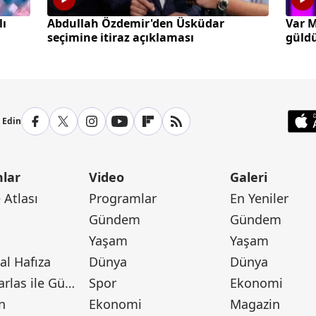
lı
Abdullah Özdemir'den Üsküdar
Var M
seçimine itiraz açıklaması
güld
p Edin
lar
Video
Galeri
Atlası
Programlar
En Yeniler
Gündem
Gündem
Yaşam
Yaşam
l Hafıza
Dünya
Dünya
Canan Barlas ile Gündem
Spor
Ekonomi
n
Ekonomi
Magazin