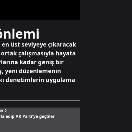
hareketlendirdi
Dünya
önlemi
İsrail mahkemesi
Ben Gvir'e "dur"
dedi
 en üst seviyeye çıkaracak
ın ortak çalışmasıyla hayata
rlarına kadar geniş bir
Ekonomi
Gabar'da petrol
ş, yeni düzenlemenin
üretim rekoru
sıkı denetimlerin uygulama
kırıldı
er
fa edip AK Parti'ye geçtiler