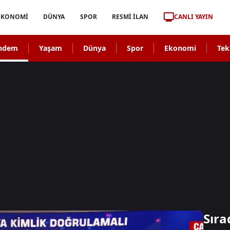
CANLI YAYIN
EKONOMİ
DÜNYA
SPOR
RESMİ İLAN
ndem
Yaşam
Dünya
Spor
Ekonomi
Tek
Sıra