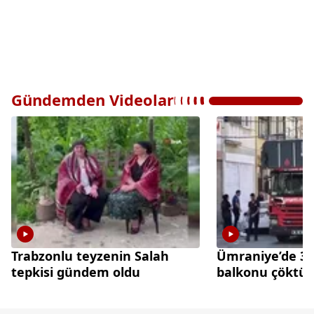
Gündemden Videolar
Trabzonlu teyzenin Salah
Ümraniye’de 3 k
tepkisi gündem oldu
balkonu çöktü