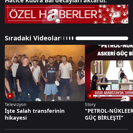
Hatice Kübra Bal detayları aktardı.
Sıradaki Videolar
Televizyon
Story
İşte Salah transferinin
"PETROL-NÜKLEER
hikayesi
GÜÇ BİRLEŞTİ"