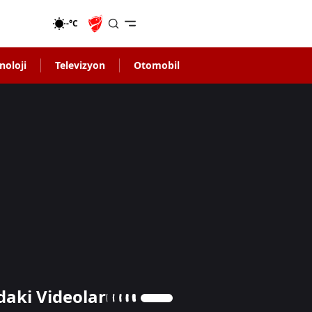
-°C
noloji
Televizyon
Otomobil
daki Videolar