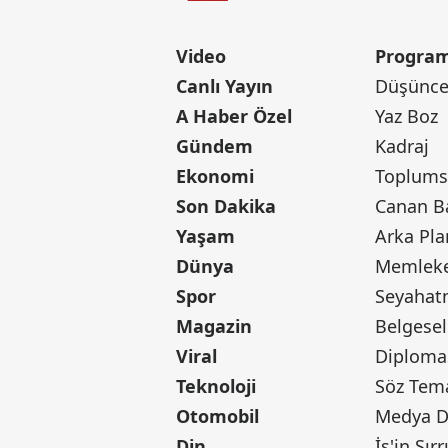
Video
Program
Canlı Yayın
Düşünce 
A Haber Özel
Yaz Boz
Gündem
Kadraj
Ekonomi
Toplumsa
Son Dakika
Yaşam
Arka Pla
Dünya
Memleke
Spor
Seyaha
Magazin
Belgesel
Viral
Diploma
Teknoloji
Söz Tem
Otomobil
Medya D
Din
İş'in Sırr