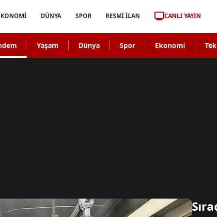
CANLI YAYIN
EKONOMİ
DÜNYA
SPOR
RESMİ İLAN
ndem
Yaşam
Dünya
Spor
Ekonomi
Tek
Sıra