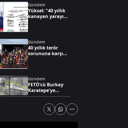
Gündem
Yüksel: "40 yıllık
kanayan yarayı
hukukun şifalı eli
saracak"
Gündem
40 yıllık terör
sorununa karşı
yeni adım
Gündem
FETÖ'cü Burkay
Karatepe'ye
Marmaris'te keşif
yaptırılıyor
Gündem
"Terörsüz Türkiye"
süreciyle Van'da