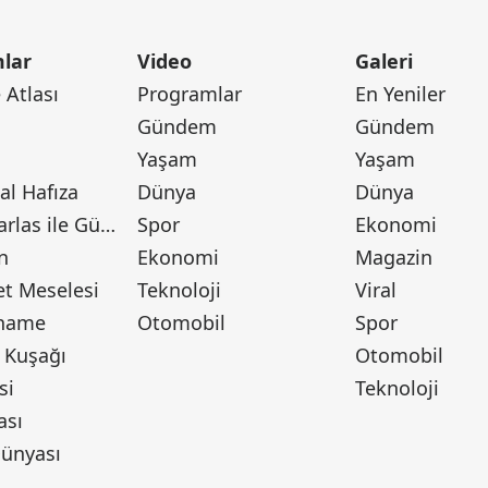
lar
Video
Galeri
Atlası
Programlar
En Yeniler
Gündem
Gündem
Yaşam
Yaşam
l Hafıza
Dünya
Dünya
Canan Barlas ile Gündem
Spor
Ekonomi
n
Ekonomi
Magazin
t Meselesi
Teknoloji
Viral
tname
Otomobil
Spor
 Kuşağı
Otomobil
si
Teknoloji
ası
ünyası
ı