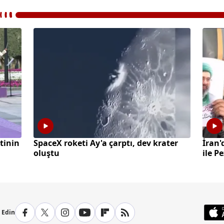
tinin
SpaceX roketi Ay'a çarptı, dev krater
İran'
oluştu
ile P
p Edin