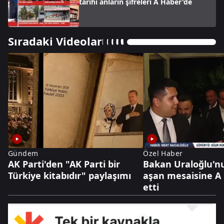
tarihi anların şifreleri A Haber'de
Sıradaki Videolar
Gündem
Özel Haber
AK Parti'den "AK Parti bir
Bakan Uraloğlu'nu
Türkiye kitabıdır" paylaşımı
aşan mesaisine A 
etti