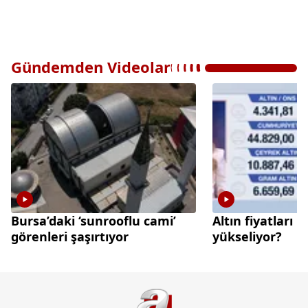
Gündemden Videolar
Bursa’daki ‘sunrooflu cami’
Altın fiyatları 
görenleri şaşırtıyor
yükseliyor?