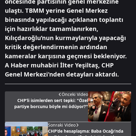
öncesinde partisinin genel merkezine
ulaştı. TBMM yerine Genel Merkez
binasında yapılacağı açıklanan toplantı
için hazırlıklar tamamlanırken,
Kılıçdaroğlu’nun kurmaylarıyla yapacağı
kritik değerlendirmenin ardından
kameralar karşısına geçmesi bekleniyor.
A Haber muhabiri İlter Yeşiltaş, CHP
Genel Merkezi'nden detayları aktardı.
Önceki Video
CHP’li isimlerden sert tepki: "Özel
partiye borcunu böyle mi ödüyor?"
Sonraki Video
CHP’de hesaplaşma: Baba Ocağı’nda