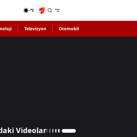
-°C
noloji
Televizyon
Otomobil
daki Videolar