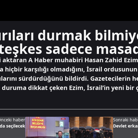
dırıları durmak bilmiy
teşkes sadece masad
i aktaran A Haber muhabiri Hasan Zahid Ezim,
 hiçbir karşılığı olmadığını, İsrail ordusunu
ılarını sürdürdüğünü bildirdi. Gazetecilerin h
 duruma dikkat çeken Ezim, İsrail’in yeni bir 
nceki haber
Sonraki hab
da seçilecek
Devlet erkan