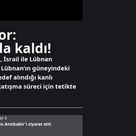
günlük geçici
anlaşma
Dünya
or:
İsrail mahkemesi
Ben Gvir'e "dur"
a kaldı!
dedi
 İsrail ile Lübnan
Ekonomi
n Lübnan’ın güneyindeki
Ateşkes beklentisi
edef alındığı kanlı
piyasaları
hareketlendirdi
çatışma süreci için tetikte
er
ı Anıtkabir'i ziyaret etti