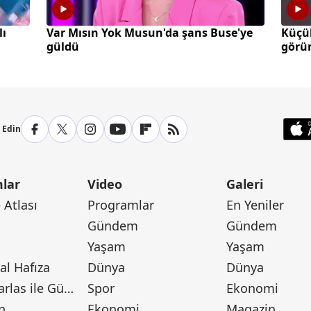
lı
Var Mısın Yok Musun'da şans Buse'ye
Küçü
güldü
görün
p Edin
lar
Video
Galeri
Atlası
Programlar
En Yeniler
Gündem
Gündem
Yaşam
Yaşam
l Hafıza
Dünya
Dünya
Canan Barlas ile Gündem
Spor
Ekonomi
n
Ekonomi
Magazin