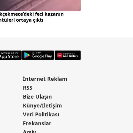
kçekmece'deki feci kazanın
Ateşkes beklentisi 
tüleri ortaya çıktı
hareketlendirdi
İnternet Reklam
RSS
Bize Ulaşın
Künye/İletişim
Veri Politikası
Frekanslar
Arşiv