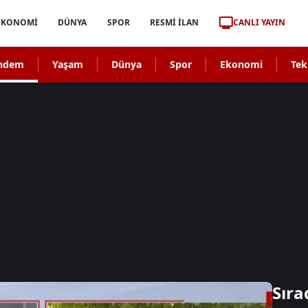
CANLI YAYIN
EKONOMİ
DÜNYA
SPOR
RESMİ İLAN
ndem
Yaşam
Dünya
Spor
Ekonomi
Tek
Sıra