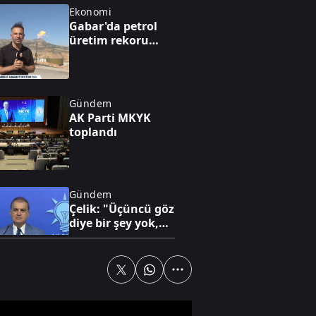
Ekonomi
Gabar'da petrol
üretim rekoru
kırıldı
Gündem
AK Parti MKYK
toplandı
Gündem
Çelik: "Üçüncü göz
diye bir şey yok,
sadece milli göz
vardır"
Dünya
Hürmüz
Boğazı'nda 60