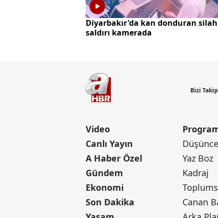
Diyarbakır'da kan donduran silah
saldırı kamerada
Bizi Taki
Video
Program
Canlı Yayın
Düşünce 
A Haber Özel
Yaz Boz
Gündem
Kadraj
Ekonomi
Toplumsa
Son Dakika
Yaşam
Arka Pla