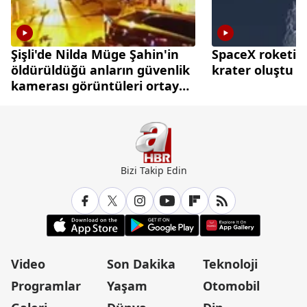
Şişli'de Nilda Müge Şahin'in
SpaceX roketi A
öldürüldüğü anların güvenlik
krater oluştu
kamerası görüntüleri ortaya
çıktı
Bizi Takip Edin
Video
Son Dakika
Teknoloji
Programlar
Yaşam
Otomobil