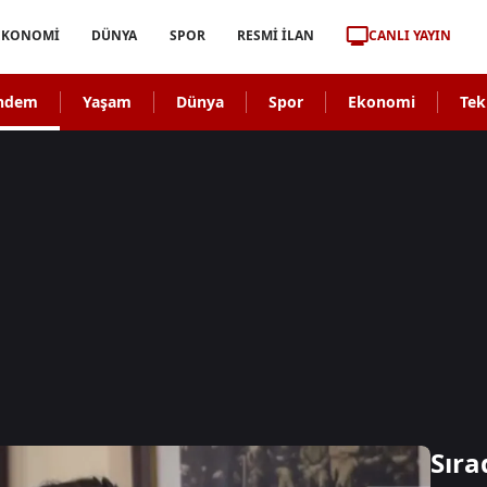
CANLI YAYIN
EKONOMİ
DÜNYA
SPOR
RESMİ İLAN
ndem
Yaşam
Dünya
Spor
Ekonomi
Tek
Sıra