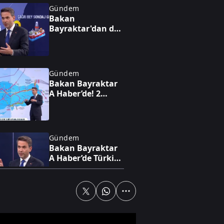
Gündem
Bakan
Bayraktar'dan dev
enerji vizyonu!
Nükleerde 2030
hedefi, altında 1,4
trilyon dolarlık
Gündem
hazine
Bakan Bayraktar
A Haber’de! 2
trilyon dolarlık
enerji hamlesi:
Türkiye sahada
oyunu değiştiriyor
Gündem
Bakan Bayraktar
A Haber’de Türkiye
enerjide gücünü
gösterdi!
Avrupa'nın gözü
Türk gazında
Yaşam
Yaya geçidinde
feci kaza!