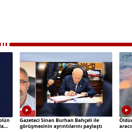
olün
Gazeteci Sinan Burhan Bahçeli ile
Öldü
la
görüşmesinin ayrıntılarını paylaştı
aracı