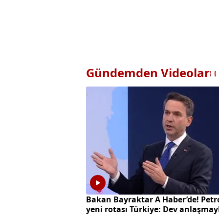
Gündemden Videolar
Bakan Bayraktar A Haber’de! Petr
yeni rotası Türkiye: Dev anlaşmay
milyarlarca dolarlık hamle