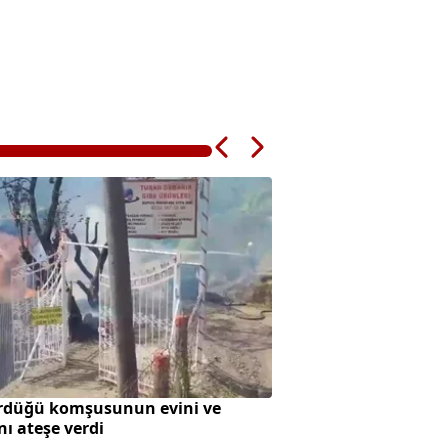
rdüğü komşusunun evini ve
SpaceX roketi Ay'a 
nı ateşe verdi
oluştu