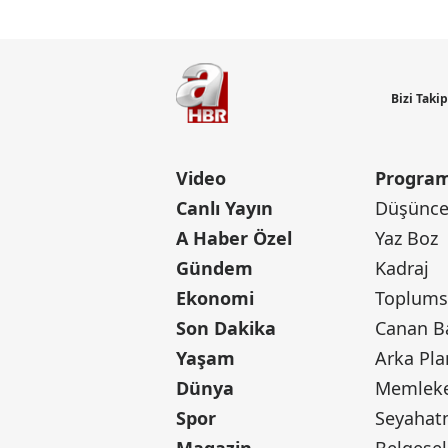
Bizi Taki
Video
Program
Canlı Yayın
Düşünce 
A Haber Özel
Yaz Boz
Gündem
Kadraj
Ekonomi
Toplumsa
Son Dakika
Yaşam
Arka Pla
Dünya
Memleke
Spor
Seyaha
Magazin
Belgesel