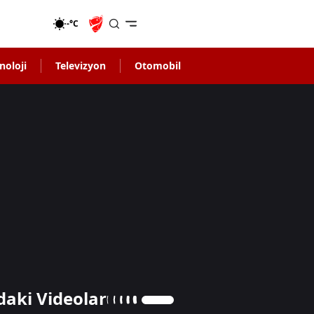
-°C
noloji
Televizyon
Otomobil
daki Videolar