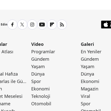
p Edin
lar
Video
Galeri
Atlası
Programlar
En Yeniler
Gündem
Gündem
Yaşam
Yaşam
l Hafıza
Dünya
Dünya
Canan Barlas ile Gündem
Spor
Ekonomi
n
Ekonomi
Magazin
t Meselesi
Teknoloji
Viral
tname
Otomobil
Spor
 Kuşağı
Otomobil