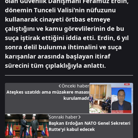
olan Güvenlik Danışmanı Feramuz Erdin,
dönemin Tunceli Valisi'nin nüfuzunu
kullanarak cinayeti örtbas etmeye
çalıştığını ve kamu görevlilerinin de bu
suça iştirak ettiğini iddia etti. Erdin, 6 yıl
sonra delil bulunma ihtimalini ve suça
karışanlar arasında başlayan itiraf
sürecini tüm çıplaklığıyla anlattı.
Önceki haber
Ateşkes uzatıldı ama müzakere masası
kurulamadı!
Sonraki haber
Başkan Erdoğan NATO Genel Sekreteri
Rutte'yi kabul edecek