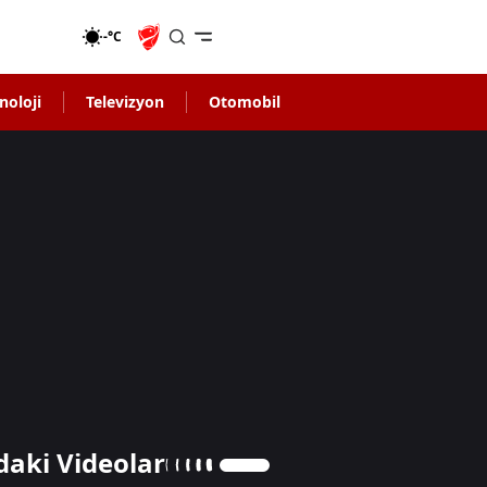
-°C
noloji
Televizyon
Otomobil
daki Videolar