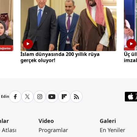
İslam dünyasında 200 yıllık rüya
Üç ü
gerçek oluyor!
imza
p Edin
lar
Video
Galeri
Atlası
Programlar
En Yeniler