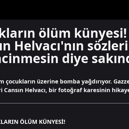
kların ölüm künyesi!
ın Helvacı'nın sözleri
incinmesin diye sakın
.
sum çocukların üzerine bomba yağdırıyor. Gazz
Cansın Helvacı, bir fotoğraf karesinin hikayes
KLARIN ÖLÜM KÜNYESİ!