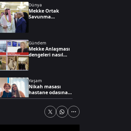
Dünya
Mekke Ortak
Savunma
Anlaşması'nda
imzalar tamam
Gündem
Mekke Anlaşması
dengeleri nasıl
değiştirecek?
Yaşam
Nikah masası
hastane odasına
kuruldu
Gündem
Terörsüz Türkiye
için tarihi