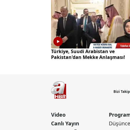
Türkiye, Suudi Arabistan ve
Pakistan'dan Mekke Anlaşması!
Bizi Taki
Video
Program
Canlı Yayın
Düşünce 