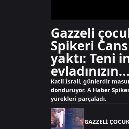
Gazzeli çocu
Spikeri Cans
yaktı: Teni 
evladınızın..
Katil İsrail, günlerdir ma
donduruyor. A Haber Spikeri 
yürekleri parçaladı.
GAZZELİ ÇOCU