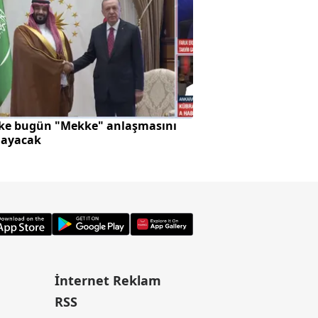
lke bugün "Mekke" anlaşmasını
SpaceX roketi Ay'a 
layacak
oluştu
İnternet Reklam
RSS