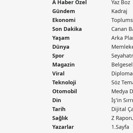
A Haber Özel
Yaz Boz
Gündem
Kadraj
Ekonomi
Toplumsa
Son Dakika
Yaşam
Arka Pla
Dünya
Memleke
Spor
Seyaha
Magazin
Belgesel
Viral
Diploma
Teknoloji
Söz Tem
Otomobil
Medya D
Din
İş'in Sırr
Tarih
Dijital Ç
Sağlık
Z Rapor
Yazarlar
1.Sayfa