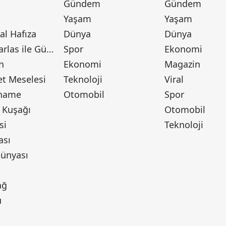
Gündem
Gündem
Yaşam
Yaşam
l Hafıza
Dünya
Dünya
Canan Barlas ile Gündem
Spor
Ekonomi
n
Ekonomi
Magazin
t Meselesi
Teknoloji
Viral
tname
Otomobil
Spor
 Kuşağı
Otomobil
si
Teknoloji
ası
ünyası
ı
ağ
u