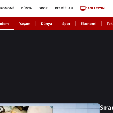
CANLI YAYIN
EKONOMİ
DÜNYA
SPOR
RESMİ İLAN
ndem
Yaşam
Dünya
Spor
Ekonomi
Tek
Sıra