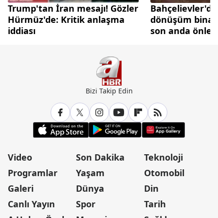
Trump'tan İran mesajı! Gözler
Bahçelievler'de
Hürmüz'de: Kritik anlaşma
dönüşüm binası
iddiası
son anda önlen
Bizi Takip Edin
Video
Son Dakika
Teknoloji
Programlar
Yaşam
Otomobil
Galeri
Dünya
Din
Canlı Yayın
Spor
Tarih