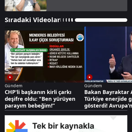
Sıradaki Videolar
Gündem
Gündem
CHP'li başkanın kirli çarkı
Bakan Bayraktar 
deşifre oldu: "Ben yürüyen
Türkiye enerjide 
parayım bebeğim!”
gösterdi! Avrupa'
Türk gazında