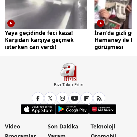
Yaya geçidinde feci kaza!
İran'da gizli gü
Karşıdan karşıya geçmek
Hamaney ile Pez
isterken can verdi!
görüşmesi
Bizi Takip Edin
Video
Son Dakika
Teknoloji
Programlar
Yaşam
Otomobil