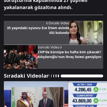
soruşturma kapsamında 27 şüpheli
yakalanarak gözaltına alındı.
Önceki Video
35 yaşındaki oyuncu Ece İrtem evinde
ölü bulundu
Sonraki Video
CHP'de kürsüye bu hafta kim çıkacak?
Kılıçdaroğlu'nun ihraç listesi genişliyor
Sıradaki Videolar