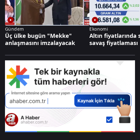
Gündem
Ekonomi
Üç ülke bugün "Mekke"
Altın fiyatlarında 
anlaşmasını imzalayacak
savaş fiyatlaması