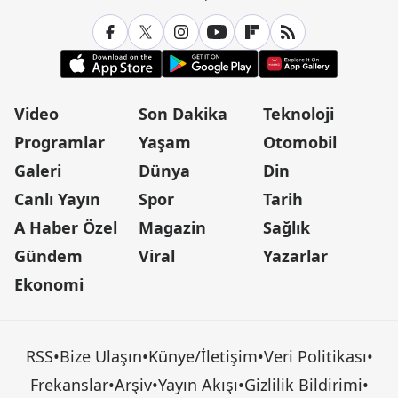
Video
Son Dakika
Teknoloji
Programlar
Yaşam
Otomobil
Galeri
Dünya
Din
Canlı Yayın
Spor
Tarih
A Haber Özel
Magazin
Sağlık
Gündem
Viral
Yazarlar
Ekonomi
RSS
•
Bize Ulaşın
•
Künye/İletişim
•
Veri Politikası
•
Frekanslar
•
Arşiv
•
Yayın Akışı
•
Gizlilik Bildirimi
•