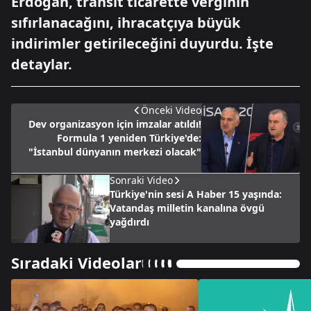
Erdoğan, transit ticarette verginin
sıfırlanacağını, ihracatçıya büyük
indirimler getirileceğini duyurdu. İşte
detaylar.
Önceki Video
Dev organizasyon için imzalar atıldı!
Formula 1 yeniden Türkiye'de:
"İstanbul dünyanın merkezi olacak"
Sonraki Video
Türkiye'nin sesi A Haber 15 yaşında:
Vatandaş milletin kanalına övgü
yağdırdı
Sıradaki Videolar