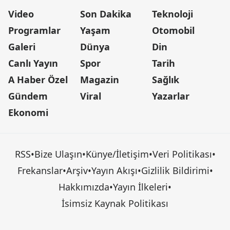
Video
Son Dakika
Teknoloji
Programlar
Yaşam
Otomobil
Galeri
Dünya
Din
Canlı Yayın
Spor
Tarih
A Haber Özel
Magazin
Sağlık
Gündem
Viral
Yazarlar
Ekonomi
RSS
•
Bize Ulaşın
•
Künye/İletişim
•
Veri Politikası
•
Frekanslar
•
Arşiv
•
Yayın Akışı
•
Gizlilik Bildirimi
•
Hakkımızda
•
Yayın İlkeleri
•
İsimsiz Kaynak Politikası