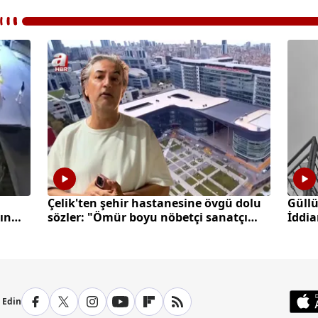
Çelik'ten şehir hastanesine övgü dolu
Güllü
ın
sözler: "Ömür boyu nöbetçi sanatçı
İddi
olurum"
p Edin