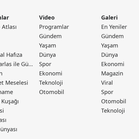
lar
Video
Galeri
Atlası
Programlar
En Yeniler
Gündem
Gündem
Yaşam
Yaşam
l Hafıza
Dünya
Dünya
Canan Barlas ile Gündem
Spor
Ekonomi
n
Ekonomi
Magazin
t Meselesi
Teknoloji
Viral
tname
Otomobil
Spor
 Kuşağı
Otomobil
si
Teknoloji
ası
ünyası
ı