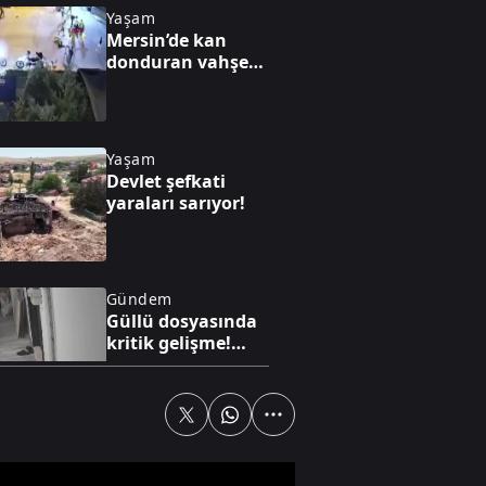
Yaşam
Mersin’de kan
donduran vahşet!
Kaputtaki çocuğu
indirip yaralıların
üzerinden geçti
Yaşam
Devlet şefkati
yaraları sarıyor!
Gündem
Güllü dosyasında
kritik gelişme!
İddianame
hazırlandı
Yaşam
Parkta uygunsuz
davranışlarda