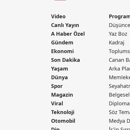
Video
Program
Canlı Yayın
Düşünce 
A Haber Özel
Yaz Boz
Gündem
Kadraj
Ekonomi
Toplumsa
Son Dakika
Yaşam
Arka Pla
Dünya
Memleke
Spor
Seyaha
Magazin
Belgesel
Viral
Diploma
Teknoloji
Söz Tem
Otomobil
Medya D
Din
İş'in Sırr