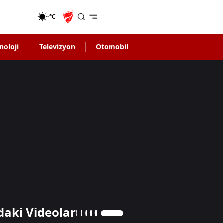
-°C
noloji
Televizyon
Otomobil
daki Videolar