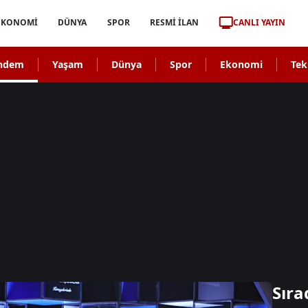
CANLI YAYIN
EKONOMİ
DÜNYA
SPOR
RESMİ İLAN
ndem
Yaşam
Dünya
Spor
Ekonomi
Tek
Sıra