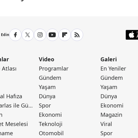
p Edin
lar
Video
Galeri
Atlası
Programlar
En Yeniler
Gündem
Gündem
Yaşam
Yaşam
l Hafıza
Dünya
Dünya
Canan Barlas ile Gündem
Spor
Ekonomi
n
Ekonomi
Magazin
t Meselesi
Teknoloji
Viral
tname
Otomobil
Spor