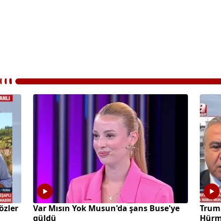
özler
Var Mısın Yok Musun'da şans Buse'ye
Trump
güldü
Hürmü