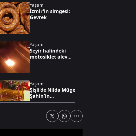
Yaşam
İzmir'in simgesi:
Gevrek
Yaşam
Seyir halindeki
motosiklet alev
alev yandı
Yaşam
Şişli'de Nilda Müge
Şahin'in
öldürüldüğü
anların güvenlik
kamerası
görüntüleri ortaya
Spor
çıktı
Fenerbahçe 2-0
Sturm Graz