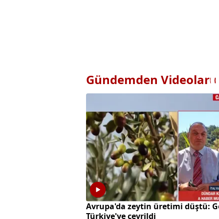
Gündemden Videolar
Avrupa'da zeytin üretimi düştü: G
Türkiye'ye çevrildi