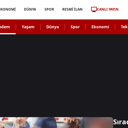
CANLI YAYIN
EKONOMİ
DÜNYA
SPOR
RESMİ İLAN
ndem
Yaşam
Dünya
Spor
Ekonomi
Tek
Sıra