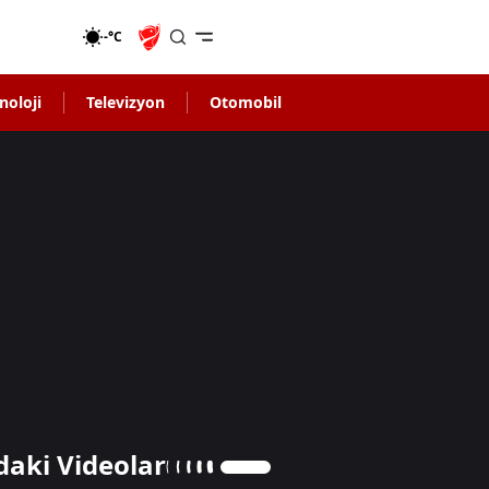
-°C
noloji
Televizyon
Otomobil
daki Videolar