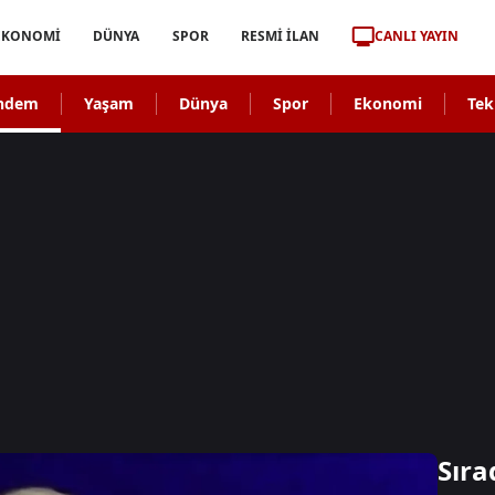
CANLI YAYIN
EKONOMİ
DÜNYA
SPOR
RESMİ İLAN
ndem
Yaşam
Dünya
Spor
Ekonomi
Tek
Sıra