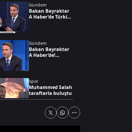
Gündem
Bakan Bayraktar
A Haber’de Türkiye
enerjide gücünü
gösterdi!
Avrupa'nın gözü
Türk gazında
Gündem
Bakan Bayraktar
A Haber’de!
Karadeniz'de yeni
enerji hamlesi:
Türkiye
Bulgaristan'da
Spor
sahaya iniyor
Muhammed Salah
taraftarla buluştu
Gündem
Bakan
Bayraktar'dan dev