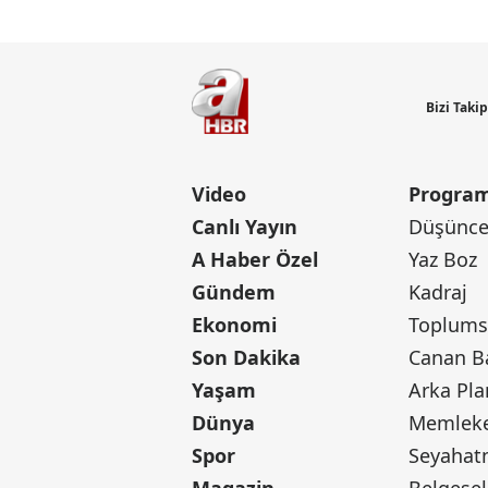
Bizi Taki
Video
Program
Canlı Yayın
Düşünce 
A Haber Özel
Yaz Boz
Gündem
Kadraj
Ekonomi
Toplumsa
Son Dakika
Yaşam
Arka Pla
Dünya
Memleke
Spor
Seyaha
Magazin
Belgesel