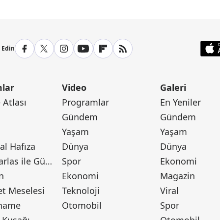
p Edin
lar
Video
Galeri
Atlası
Programlar
En Yeniler
Gündem
Gündem
Yaşam
Yaşam
l Hafıza
Dünya
Dünya
Canan Barlas ile Gündem
Spor
Ekonomi
n
Ekonomi
Magazin
t Meselesi
Teknoloji
Viral
tname
Otomobil
Spor
 Kuşağı
Otomobil