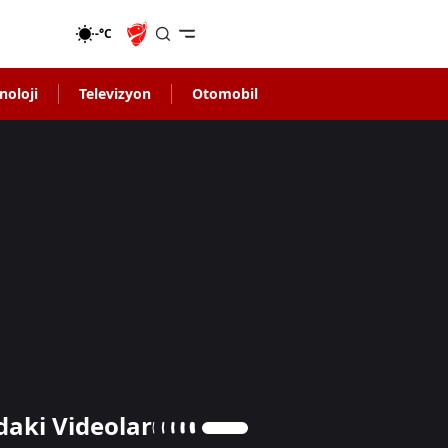
-°C
noloji
Televizyon
Otomobil
daki Videolar