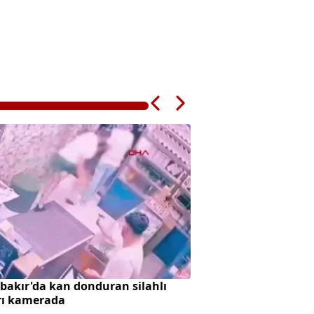
bakır'da kan donduran silahlı
Var Mısın Yok Mus
rı kamerada
güldü