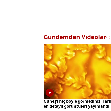
Gündemden Videolar
Güneş’i hiç böyle görmediniz: Tari
en detaylı görüntüleri yayınlandı