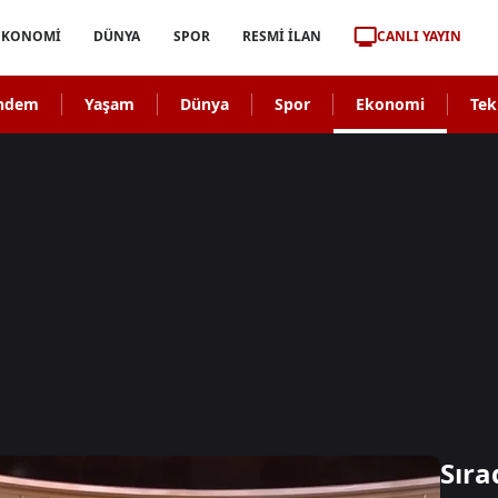
CANLI YAYIN
EKONOMİ
DÜNYA
SPOR
RESMİ İLAN
ndem
Yaşam
Dünya
Spor
Ekonomi
Tek
Sıra