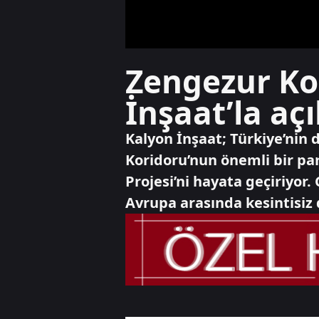
Zengezur Ko
İnşaat’la açı
Kalyon İnşaat; Türkiye’nin
Koridoru’nun önemli bir par
Projesi’ni hayata geçiriyor.
Avrupa arasında kesintisiz