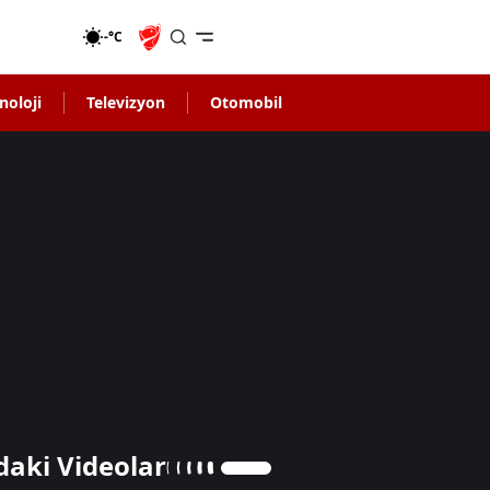
-°C
noloji
Televizyon
Otomobil
daki Videolar