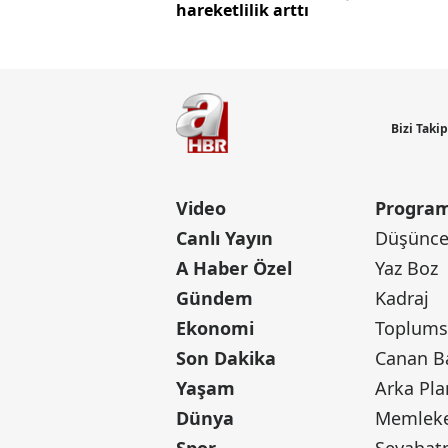
hareketlilik arttı
Bizi Taki
Video
Program
Canlı Yayın
Düşünce 
A Haber Özel
Yaz Boz
Gündem
Kadraj
Ekonomi
Toplumsa
Son Dakika
Yaşam
Arka Pla
Dünya
Memleke
Spor
Seyaha