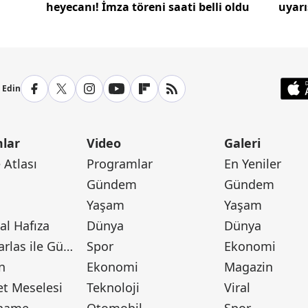
heyecanı! İmza töreni saati belli oldu
uyarı
yaşay
p Edin
lar
Video
Galeri
Atlası
Programlar
En Yeniler
Gündem
Gündem
Yaşam
Yaşam
l Hafıza
Dünya
Dünya
Canan Barlas ile Gündem
Spor
Ekonomi
n
Ekonomi
Magazin
t Meselesi
Teknoloji
Viral
tname
Otomobil
Spor