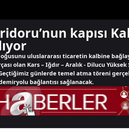
ridoru’nun kapısı Ka
lıyor
 doğusunu uluslararası ticaretin kalbine bağl
çası olan Kars – Iğdır – Aralık - Dilucu Yükse
 Geçtiğimiz günlerde temel atma töreni gerçekl
 demiryolu bağlantısı sağlanacak.