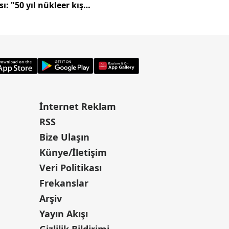
sı: "50 yıl nükleer kış
Türkiye'ye çevrildi
abiliriz"
İnternet Reklam
RSS
Bize Ulaşın
Künye/İletişim
Veri Politikası
Frekanslar
Arşiv
Yayın Akışı
Gizlilik Bildirimi