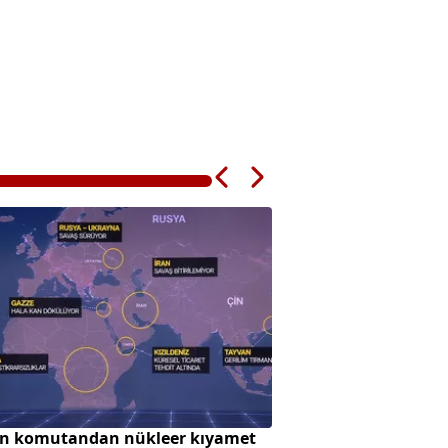
n komutandan nükleer kıyamet
Avrupa'da zeytin ü