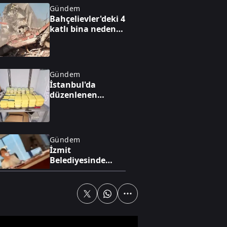
Gündem
Bahçelievler'deki 4
katlı bina neden
çöktü?
Gündem
İstanbul'da
düzenlenen
operasyonda 62,9
kilogram
uyuşturucu ele
geçirildi
Gündem
İzmit
Belediyesinde
rüşvet alışverişi
kamerada
Gündem
Aspendos'ta sağlık
tanrısı Asklepios