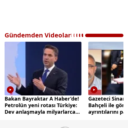
Gündemden Videolar
Bakan Bayraktar A Haber’de!
Gazeteci Sinan
Petrolün yeni rotası Türkiye:
Bahçeli ile gör
Dev anlaşmayla milyarlarca
ayrıntılarını pa
dolarlık hamle