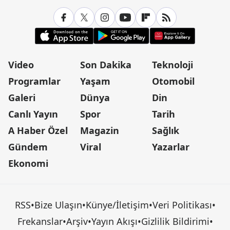
Video
Son Dakika
Teknoloji
Programlar
Yaşam
Otomobil
Galeri
Dünya
Din
Canlı Yayın
Spor
Tarih
A Haber Özel
Magazin
Sağlık
Gündem
Viral
Yazarlar
Ekonomi
RSS
•
Bize Ulaşın
•
Künye/İletişim
•
Veri Politikası
•
Frekanslar
•
Arşiv
•
Yayın Akışı
•
Gizlilik Bildirimi
•