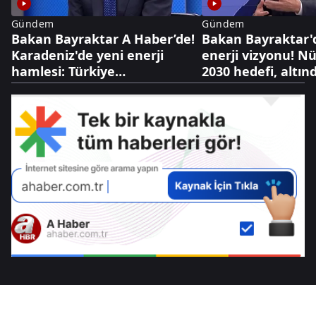
Gündem
Gündem
Bakan Bayraktar A Haber’de!
Bakan Bayraktar'
Karadeniz'de yeni enerji
enerji vizyonu! N
hamlesi: Türkiye
2030 hedefi, altınd
Bulgaristan'da sahaya iniyor
dolarlık hazine