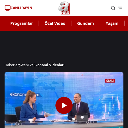
CANLI YAYIN
Programlar
Özel Video
Gündem
Yaşam
Haberler
WebTV
Ekonomi Videoları