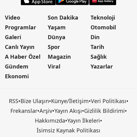
Video
Son Dakika
Teknoloji
Programlar
Yaşam
Otomobil
Galeri
Dünya
Din
Canlı Yayın
Spor
Tarih
A Haber Özel
Magazin
Sağlık
Gündem
Viral
Yazarlar
Ekonomi
RSS
•
Bize Ulaşın
•
Künye/İletişim
•
Veri Politikası
•
Frekanslar
•
Arşiv
•
Yayın Akışı
•
Gizlilik Bildirimi
•
Hakkımızda
•
Yayın İlkeleri
•
İsimsiz Kaynak Politikası