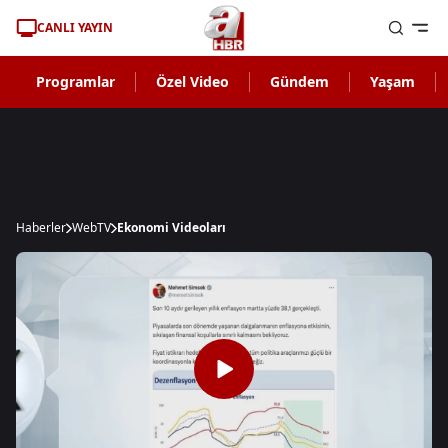
CANLI YAYIN
Programlar
Özel Video
Gündem
Yaşam
Haberler
WebTV
Ekonomi Videoları