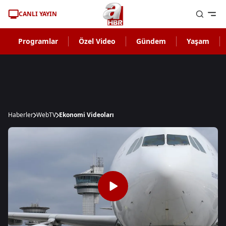
CANLI YAYIN
Programlar
Özel Video
Gündem
Yaşam
Haberler
WebTV
Ekonomi Videoları