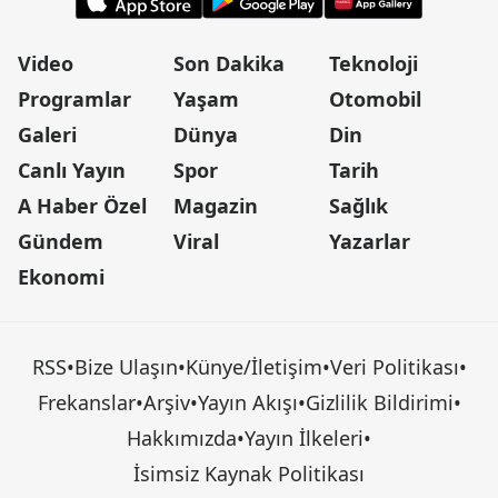
Video
Son Dakika
Teknoloji
Programlar
Yaşam
Otomobil
Galeri
Dünya
Din
Canlı Yayın
Spor
Tarih
A Haber Özel
Magazin
Sağlık
Gündem
Viral
Yazarlar
Ekonomi
RSS
•
Bize Ulaşın
•
Künye/İletişim
•
Veri Politikası
•
Frekanslar
•
Arşiv
•
Yayın Akışı
•
Gizlilik Bildirimi
•
Hakkımızda
•
Yayın İlkeleri
•
İsimsiz Kaynak Politikası