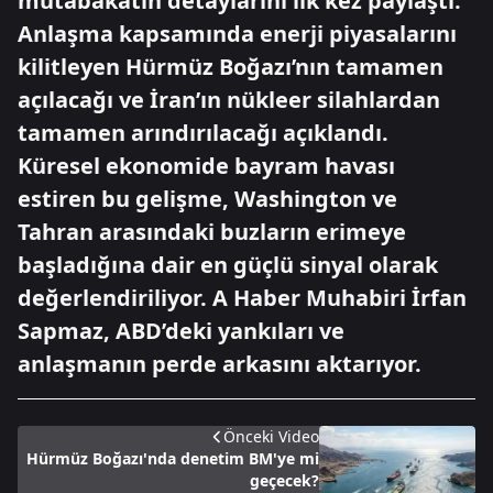
mutabakatın detaylarını ilk kez paylaştı.
Anlaşma kapsamında enerji piyasalarını
kilitleyen Hürmüz Boğazı’nın tamamen
açılacağı ve İran’ın nükleer silahlardan
tamamen arındırılacağı açıklandı.
Küresel ekonomide bayram havası
estiren bu gelişme, Washington ve
Tahran arasındaki buzların erimeye
başladığına dair en güçlü sinyal olarak
değerlendiriliyor. A Haber Muhabiri İrfan
Sapmaz, ABD’deki yankıları ve
anlaşmanın perde arkasını aktarıyor.
Önceki Video
Hürmüz Boğazı'nda denetim BM'ye mi
geçecek?