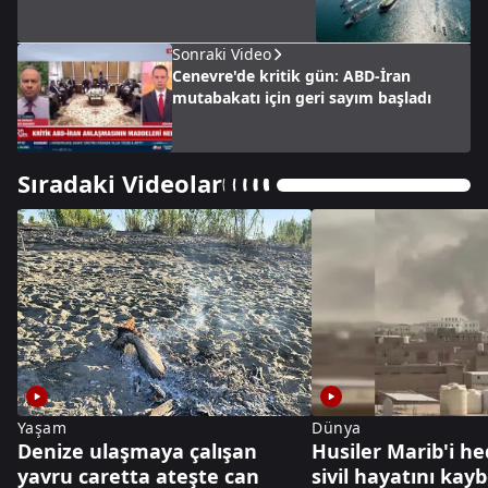
Sonraki Video
Cenevre'de kritik gün: ABD-İran
mutabakatı için geri sayım başladı
Sıradaki Videolar
Yaşam
Dünya
Denize ulaşmaya çalışan
Husiler Marib'i hed
yavru caretta ateşte can
sivil hayatını kayb