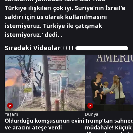
Türkiye ilişkileri çok iyi. Suriye'nin İsrail'e
saldırı için üs olarak kullanılmasını
istemiyoruz. Türkiye ile çatışmak
istemiyoruz.' dedi. .
Sıradaki Videolar
Yaşam
Dünya
Öldürdüğü komşusunun evini
Trump'tan sahnede
ve aracını ateşe verdi
müdahale! Küçük