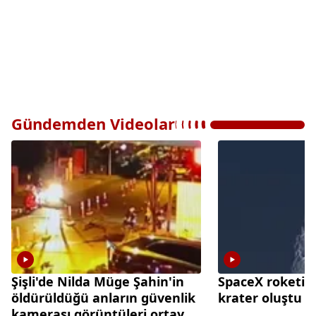
Gündemden Videolar
Şişli'de Nilda Müge Şahin'in
SpaceX roketi A
öldürüldüğü anların güvenlik
krater oluştu
kamerası görüntüleri ortaya