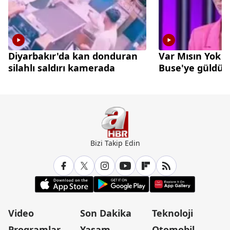
Diyarbakır'da kan donduran
Var Mısın Yok 
silahlı saldırı kamerada
Buse'ye güldü
Bizi Takip Edin
Video
Son Dakika
Teknoloji
Programlar
Yaşam
Otomobil