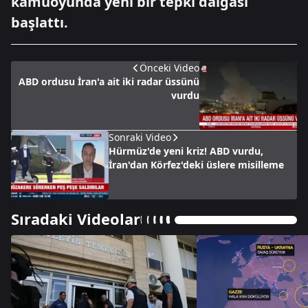
kamuoyunda yeni bir tepki dalgası
başlattı.
Önceki Video
ABD ordusu İran'a ait iki radar üssünü
vurdu
Sonraki Video
Hürmüz'de yeni kriz! ABD vurdu,
İran'dan Körfez'deki üslere misilleme
Sıradaki Videolar