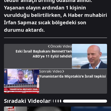
tedbir amaçlı brifing odasına alındı.
Yaşanan olayın ardından 1 kişinin
vurulduğu belirtilirken, A Haber muhabiri
İrfan Sapmaz sıcak bölgedeki son
durumu aktardı.
Önceki Video
Eski İsrail Başbakanı Bennett'ten
ABD’ye 11 Eylül tehdidi
Sonraki Video
Yunanistan'da Miçotakis'e İsrail tepkisi
Sıradaki Videolar