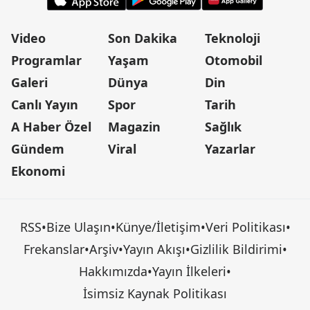
Video
Son Dakika
Teknoloji
Programlar
Yaşam
Otomobil
Galeri
Dünya
Din
Canlı Yayın
Spor
Tarih
A Haber Özel
Magazin
Sağlık
Gündem
Viral
Yazarlar
Ekonomi
RSS
•
Bize Ulaşın
•
Künye/İletişim
•
Veri Politikası
•
Frekanslar
•
Arşiv
•
Yayın Akışı
•
Gizlilik Bildirimi
•
Hakkımızda
•
Yayın İlkeleri
•
İsimsiz Kaynak Politikası